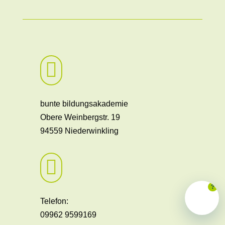

bunte bildungsakademie
Obere Weinbergstr. 19
94559 Niederwinkling

?
Telefon:
09962 9599169